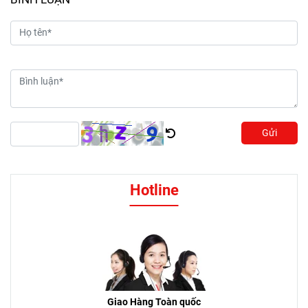
Giao Hàng Toàn quốc
0909 469 169
Bảo hành Ariston
1800 1517
SẢN PHẨM
MÁY NƯỚC NÓNG TRỰC TIẾP ARISON
MÁY NƯỚC NÓNG GIÁN TIẾP ARISTON
MÁY NƯỚC NÓNG NĂNG LƯỢNG MẶT TRỜI ARISTON ECO2