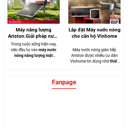
lâu",
máy năng lượng
như
Vitaly 15 lít
đến các
Ariston
luôn là lựa chọn hàng
dòng cao cấp
đầu nhờ sự bền bỉ, tiết kiệm
như
AN2
và
Lux
, đáp ứng đủ
và an toàn tuyệt đối.
mọi nhu cầu từ căn hộ cho
thuê đến nhà ở lâu
dài.
https://aristonviet.com/san-
pham/may-nuoc-nong-gian-
tiep-ariston/may-nuoc-nong-
gian-tiep-ariston-andris2-
15b.html
LIÊN HỆ
CÔNG TY NĂNG LƯỢNG NGUYÊN HƯNG
TPHCM:
120/ 46 Lê Văn Quới: Phường Bình Trị Đông. TPHCM
Hotline:
0909 469 169