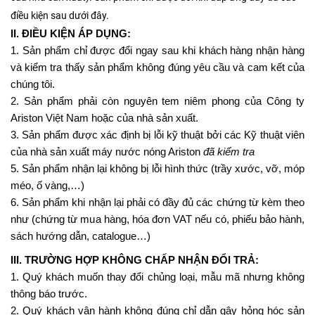
điều kiện sau dưới đây.
II. ĐIỀU KIỆN ÁP DỤNG:
1. Sản phẩm chỉ được đổi ngay sau khi khách hàng nhận hàng
và kiểm tra thấy sản phẩm không đúng yêu cầu và cam kết của
chúng tôi.
2. Sản phẩm phải còn nguyên tem niêm phong của
Công ty
Ariston Việt Nam
hoặc của nhà sản xuất.
3. Sản phẩm được xác định bị lỗi kỹ thuật bởi các Kỹ thuật viên
của nhà sản xuất máy nước nóng Ariston
đã kiểm tra
5. Sản phẩm nhận lại không bị lỗi hình thức (trầy xước, vỡ, móp
méo, ố vàng,…)
6. Sản phẩm khi nhận lại phải có đầy đủ các chứng từ kèm theo
như (chứng từ mua hàng, hóa đơn VAT nếu có, phiếu bảo hành,
sách hướng dẫn, catalogue…)
III. TRƯỜNG HỢP KHÔNG CHẤP NHẬN ĐỔI TRẢ:
1. Quý khách muốn thay đổi chủng loại, mẫu mã nhưng không
thông báo trước.
2. Quý khách vận hành không đúng chỉ dẫn gây hỏng hóc sản