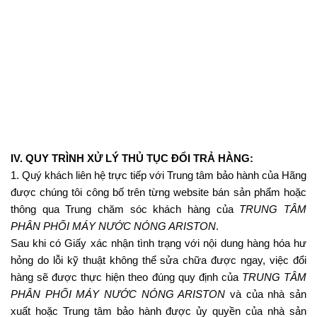
PHÂN PHỐI MÁY NƯỚC NÓNG ARISTON
.
Sau khi có Giấy xác nhận tình trạng với nội dung hàng hóa hư
hỏng do lỗi kỹ thuật không thể sửa chữa được ngay, việc đổi
hàng sẽ được thực hiện theo đúng quy định của
TRUNG TÂM
PHÂN PHỐI MÁY NƯỚC NÓNG ARISTON
và của nhà sản
xuất hoặc Trung tâm bảo hành được ủy quyền của nhà sản
xuất.
2. Quy trình xử lý thủ tục đổi hoặc trả hàng được thực hiện
trong vòng 7 (bảy) ngày tính từ ngày nhận đủ thông tin và các
giấy tờ theo quy định từ phía khách hàng.
Chia sẻ:
(*) Xem thêm
CHÍNH SÁCH THANH TOÁN
CHÍNH SÁCH VẬN CHUYỂN VÀ GIAO HÀNG
CHÍNH SÁCH BẢO HÀNH