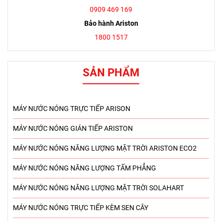
MÁY NƯỚC NÓNG NĂNG LƯỢNG TẤM PHẲNG
MÁY NƯỚC NÓNG NĂNG LƯỢNG MẶT TRỜI SOLAHART
MÁY NƯỚC NÓNG TRỰC TIẾP KÈM SEN CÂY
MÁY NƯỚC NÓNG BƠM NHIỆT
Sản phẩm
-30%