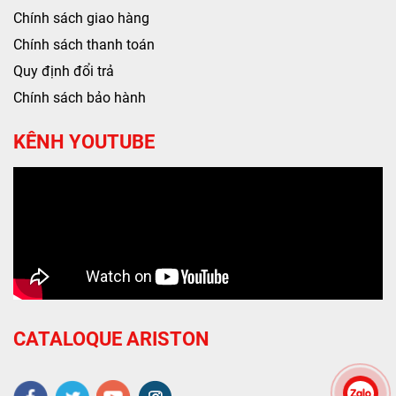
CATALOQUE ARISTON
© 2026 Bản quyền thuộc về
aristonviet.com