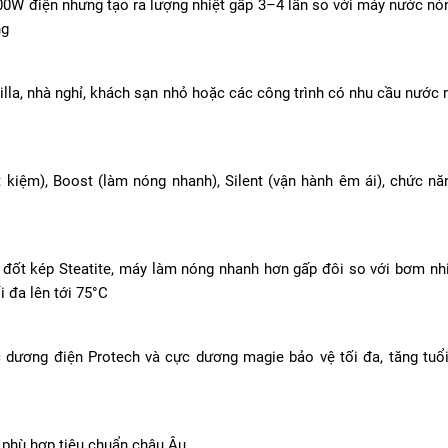
00W điện nhưng tạo ra lượng nhiệt gấp 3–4 lần so với máy nước nó
ng
villa, nhà nghỉ, khách sạn nhỏ hoặc các công trình có nhu cầu nước
t kiệm), Boost (làm nóng nhanh), Silent (vận hành êm ái), chức n
 đốt kép Steatite, máy làm nóng nhanh hơn gấp đôi so với bơm nh
i đa lên tới 75°C
c dương điện Protech và cực dương magie bảo vệ tối đa, tăng tuổ
 phù hợp tiêu chuẩn châu Âu