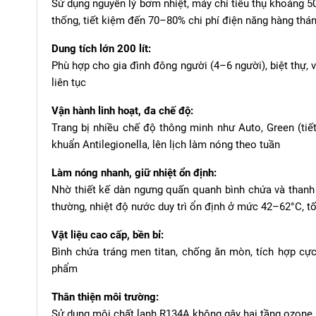
Sử dụng nguyên lý bơm nhiệt, máy chỉ tiêu thụ khoảng 5
thống, tiết kiệm đến 70–80% chi phí điện năng hàng thá
Dung tích lớn 200 lít:
Phù hợp cho gia đình đông người (4–6 người), biệt thự, 
liên tục
Vận hành linh hoạt, đa chế độ:
Trang bị nhiều chế độ thông minh như Auto, Green (tiế
khuẩn Antilegionella, lên lịch làm nóng theo tuần
Làm nóng nhanh, giữ nhiệt ổn định:
Nhờ thiết kế dàn ngưng quấn quanh bình chứa và thanh
thường, nhiệt độ nước duy trì ổn định ở mức 42–62°C, tố
Vật liệu cao cấp, bền bỉ:
Bình chứa tráng men titan, chống ăn mòn, tích hợp cự
phẩm
Thân thiện môi trường:
Sử dụng môi chất lạnh R134A không gây hại tầng ozone,