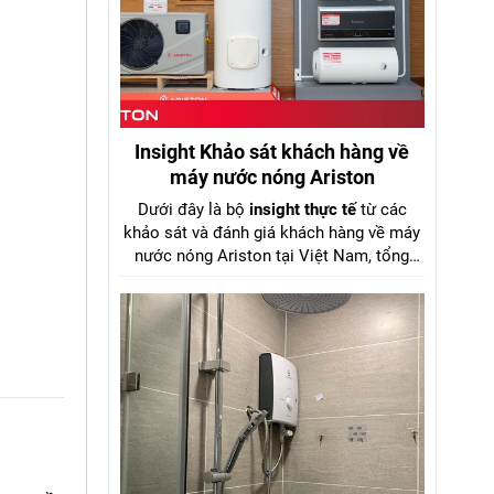
Insight Khảo sát khách hàng về
máy nước nóng Ariston
Dưới đây là bộ
insight thực tế
từ các
khảo sát và đánh giá khách hàng về máy
nước nóng Ariston tại Việt Nam, tổng
hợp từ dữ liệu khảo sát Tinh Tế Bình
Chọn 2025, báo cáo Mordor Intelligence
2024–2029, GFK Việt Nam và review
người dùng trên diễn đàn điện máy. kèm
số liệu cụ thể từ aristonviet.com.