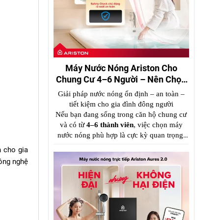
Máy Nước Nóng Ariston Cho
Chung Cư 4–6 Người – Nên Chọn
Loại Nào?
Giải pháp nước nóng ổn định – an toàn –
tiết kiệm cho gia đình đông người
Nếu bạn đang sống trong căn hộ chung cư
và có từ
4–6 thành viên
, việc chọn máy
nước nóng p
hù hợp là cực kỳ quan trọng.
Một chiếc máy công suất nhỏ sẽ gây thiếu
 cho gia
nước nóng, trong khi chọn sai loại có thể
công nghệ
tốn điện và nguy hiểm.