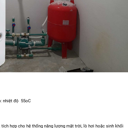
: nhiệt độ 55oC
 tích hợp cho hệ thống năng lượng mặt trời, lò hơi hoặc sinh khối