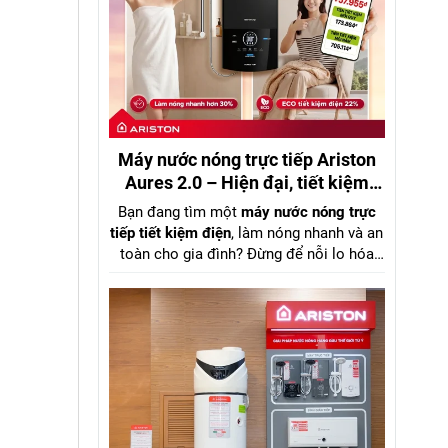
Máy nước nóng trực tiếp Ariston
Aures 2.0 – Hiện đại, tiết kiệm
điện, đáng mua nhất 2026
Bạn đang tìm một
máy nước nóng trực
tiếp tiết kiệm điện
, làm nóng nhanh và an
toàn cho gia đình? Đừng để nỗi lo hóa
đơn tiền điện khiến bạn chần chừ. Đã đến
lúc nâng cấp trải nghiệm phòng tắm với
Ariston Aures 2.0
– giải pháp tối ưu giữa
hiệu suất mạnh mẽ
và
chi phí vận hành
thấp
.