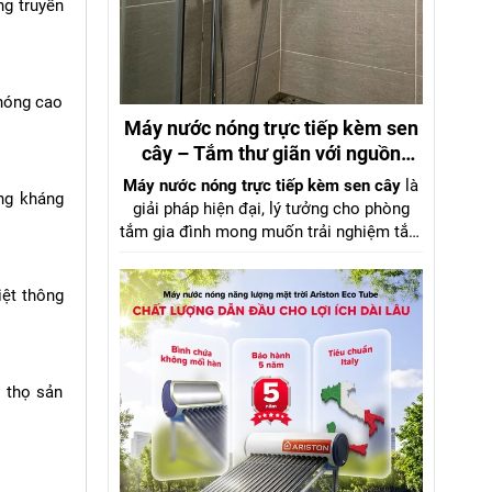
ng truyền
 nóng cao
Máy nước nóng trực tiếp kèm sen
cây – Tắm thư giãn với nguồn
nước mạnh mẽ, áp lực ổn định
Máy nước nóng trực tiếp kèm sen cây
là
ăng kháng
giải pháp hiện đại, lý tưởng cho phòng
tắm gia đình mong muốn trải nghiệm tắm
nóng như spa ngay tại nhà. Với công
nghệ làm nóng tức thì và
sen cây đồng
iệt thông
thau cao cấp
, sản phẩm mang lại luồng
nước mạnh, ổn định ngay cả khi áp lực
nước yếu, nhờ trang bị
bơm trợ lực tiên
tiến
.
i thọ sản