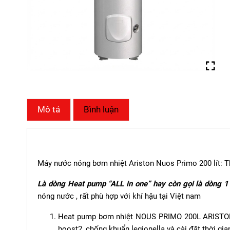
Mô tả
Bình luận
Máy nước nóng bơm nhiệt Ariston Nuos Primo 200 lít: Thô
Là dòng Heat pump “ALL in one” hay còn gọi là dòng 1
nóng nước , rất phù hợp với khí hậu tại Việt nam
Heat pump bơm nhiệt NOUS PRIMO 200L ARISTON c
boost2, chống khuẩn legionella và cài đặt thời gia