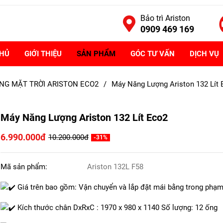
Bảo trì Ariston
0909 469 169
CHỦ
GIỚI THIỆU
SẢN PHẨM
GÓC TƯ VẤN
DỊCH VỤ
G MẶT TRỜI ARISTON ECO2
/
Máy Năng Lượng Ariston 132 Lít
Máy Năng Lượng Ariston 132 Lít Eco2
6.990.000đ
10.200.000đ
-31%
Mã sản phẩm:
Ariston 132L F58
Giá trên bao gồm: Vận chuyển và lắp đặt mái bằng trong phạ
Kích thước chân DxRxC : 1970 x 980 x 1140 Số lượng: 12 ống