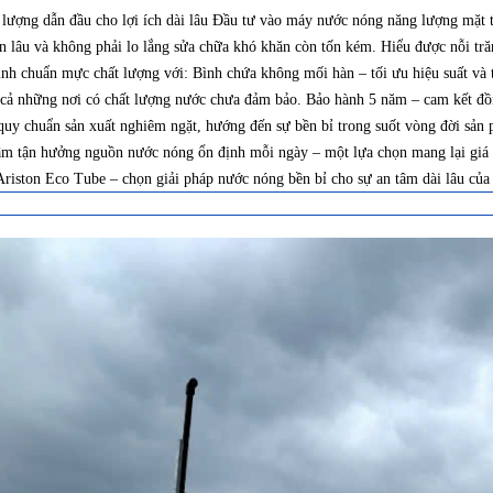
g dẫn đầu cho lợi ích dài lâu Đầu tư vào máy nước nóng năng lượng mặt tr
 lâu và không phải lo lắng sửa chữa khó khăn còn tốn kém. Hiểu được nỗi trăn
 chuẩn mực chất lượng với: Bình chứa không mối hàn – tối ưu hiệu suất và t
ay cả những nơi có chất lượng nước chưa đảm bảo. Bảo hành 5 năm – cam kết đ
à quy chuẩn sản xuất nghiêm ngặt, hướng đến sự bền bỉ trong suốt vòng đời sản
 tâm tận hưởng nguồn nước nóng ổn định mỗi ngày – một lựa chọn mang lại giá 
iston Eco Tube – chọn giải pháp nước nóng bền bỉ cho sự an tâm dài lâu của 