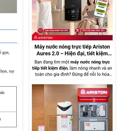
Máy nước nóng trực tiếp Ariston
Aures 2.0 – Hiện đại, tiết kiệm
ỏ gọn,
điện, đáng mua nhất 2026
Bạn đang tìm một
máy nước nóng trực
tiếp tiết kiệm điện
, làm nóng nhanh và an
chọn, tuy
toàn cho gia đình? Đừng để nỗi lo hóa
đơn tiền điện khiến bạn chần chừ. Đã đến
lúc nâng cấp trải nghiệm phòng tắm với
Ariston Aures 2.0
– giải pháp tối ưu giữa
oán
hiệu suất mạnh mẽ
và
chi phí vận hành
thấp
.
0