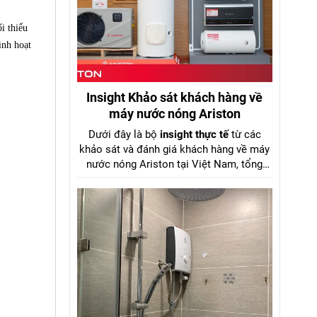
i thiểu
inh hoạt
Insight Khảo sát khách hàng về
máy nước nóng Ariston
Dưới đây là bộ
insight thực tế
từ các
khảo sát và đánh giá khách hàng về máy
nước nóng Ariston tại Việt Nam, tổng
hợp từ dữ liệu khảo sát Tinh Tế Bình
Chọn 2025, báo cáo Mordor Intelligence
2024–2029, GFK Việt Nam và review
người dùng trên diễn đàn điện máy. kèm
số liệu cụ thể từ aristonviet.com.