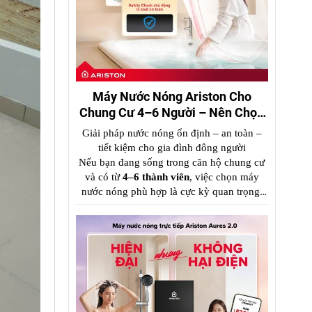
Máy Nước Nóng Ariston Cho
Chung Cư 4–6 Người – Nên Chọn
Loại Nào?
Giải pháp nước nóng ổn định – an toàn –
tiết kiệm cho gia đình đông người
Nếu bạn đang sống trong căn hộ chung cư
và có từ
4–6 thành viên
, việc chọn máy
nước nóng p
hù hợp là cực kỳ quan trọng.
Một chiếc máy công suất nhỏ sẽ gây thiếu
nước nóng, trong khi chọn sai loại có thể
tốn điện và nguy hiểm.