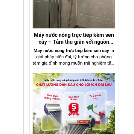
Máy nước nóng trực tiếp kèm sen
cây – Tắm thư giãn với nguồn
nước mạnh mẽ, áp lực ổn định
Máy nước nóng trực tiếp kèm sen cây
là
giải pháp hiện đại, lý tưởng cho phòng
tắm gia đình mong muốn trải nghiệm tắm
nóng như spa ngay tại nhà. Với công
nghệ làm nóng tức thì và
sen cây đồng
thau cao cấp
, sản phẩm mang lại luồng
nước mạnh, ổn định ngay cả khi áp lực
nước yếu, nhờ trang bị
bơm trợ lực tiên
tiến
.