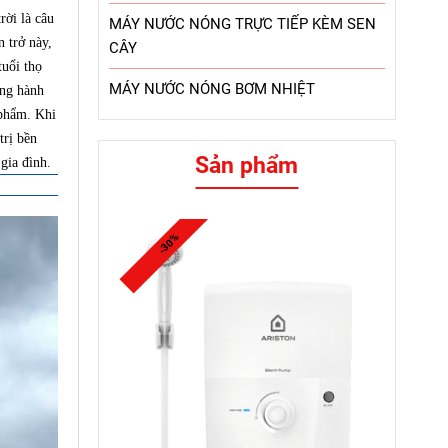
ời là câu
MÁY NƯỚC NÓNG TRỰC TIẾP KÈM SEN
 trở này,
CÂY
uổi thọ
MÁY NƯỚC NÓNG BƠM NHIỆT
ồng hành
 phẩm. Khi
trị bền
Sản phẩm
gia đình.
-30%