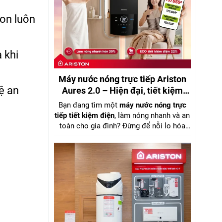
ton luôn
 khi
Máy nước nóng trực tiếp Ariston
ệ an
Aures 2.0 – Hiện đại, tiết kiệm
điện, đáng mua nhất 2026
Bạn đang tìm một
máy nước nóng trực
tiếp tiết kiệm điện
, làm nóng nhanh và an
toàn cho gia đình? Đừng để nỗi lo hóa
đơn tiền điện khiến bạn chần chừ. Đã đến
lúc nâng cấp trải nghiệm phòng tắm với
Ariston Aures 2.0
– giải pháp tối ưu giữa
hiệu suất mạnh mẽ
và
chi phí vận hành
thấp
.