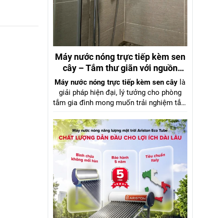
Máy nước nóng trực tiếp kèm sen
cây – Tắm thư giãn với nguồn
nước mạnh mẽ, áp lực ổn định
Máy nước nóng trực tiếp kèm sen cây
là
giải pháp hiện đại, lý tưởng cho phòng
tắm gia đình mong muốn trải nghiệm tắm
nóng như spa ngay tại nhà. Với công
nghệ làm nóng tức thì và
sen cây đồng
thau cao cấp
, sản phẩm mang lại luồng
nước mạnh, ổn định ngay cả khi áp lực
nước yếu, nhờ trang bị
bơm trợ lực tiên
tiến
.