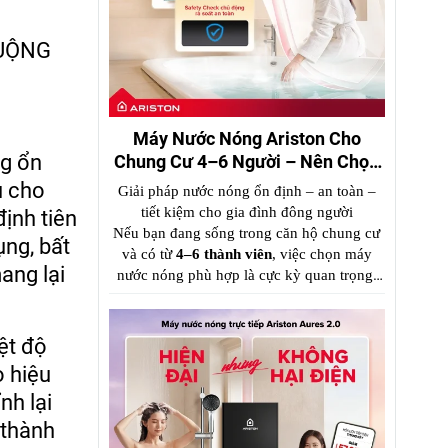
Máy Nước Nóng Ariston Cho
ng ổn
Chung Cư 4–6 Người – Nên Chọn
Loại Nào?
u cho
Giải pháp nước nóng ổn định – an toàn –
tiết kiệm cho gia đình đông người
ịnh tiên
Nếu bạn đang sống trong căn hộ chung cư
ng, bất
và có từ
4–6 thành viên
, việc chọn máy
ang lại
nước nóng p
hù hợp là cực kỳ quan trọng.
Một chiếc máy công suất nhỏ sẽ gây thiếu
nước nóng, trong khi chọn sai loại có thể
tốn điện và nguy hiểm.
ệt độ
o hiệu
nh lại
 thành