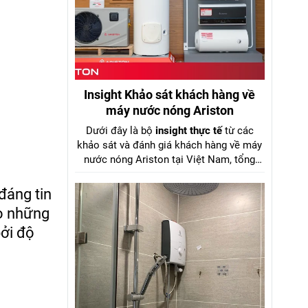
Insight Khảo sát khách hàng về
máy nước nóng Ariston
Dưới đây là bộ
insight thực tế
từ các
khảo sát và đánh giá khách hàng về máy
nước nóng Ariston tại Việt Nam, tổng
hợp từ dữ liệu khảo sát Tinh Tế Bình
Chọn 2025, báo cáo Mordor Intelligence
đáng tin
2024–2029, GFK Việt Nam và review
ho những
người dùng trên diễn đàn điện máy. kèm
bởi độ
số liệu cụ thể từ aristonviet.com.