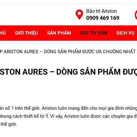
Bảo trì Ariston
0909 469 169
CHỦ
GIỚI THIỆU
SẢN PHẨM
GÓC TƯ VẤN
DỊCH VỤ
P ARISTON AURES – DÒNG SẢN PHẨM ĐƯỢC ƯA CHUỘNG NHẤT 
ISTON AURES – DÒNG SẢN PHẨM ĐƯ
n số 1 trên thế giới. Ariston luôn mang đến cho mọi gia đình những
phong cách thiết kế từ Ý. Vì vậy, Ariston luôn được các chuyên gia 
thế giới.