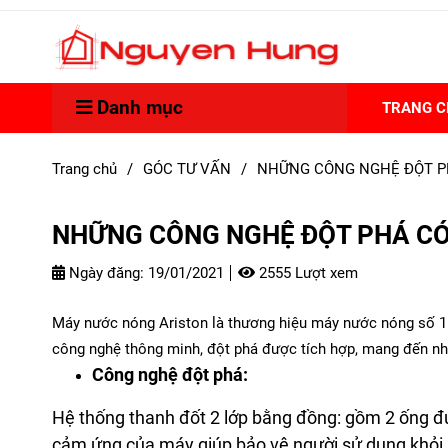
Danh mục
TRANG 
Trang chủ
/
GÓC TƯ VẤN
/
NHỮNG CÔNG NGHỆ ĐỘT P
NHỮNG CÔNG NGHỆ ĐỘT PHÁ CÓ
Ngày đăng:
19/01/2021
2555 Lượt xem
Máy nước nóng Ariston là thương hiệu máy nước nóng số 1 
công nghệ thông minh, đột phá được tích hợp, mang đến nh
Công nghệ đột phá:
Hệ thống thanh đốt 2 lớp bằng đồng: gồm 2 ống đượ
cảm ứng của máy giúp bảo vệ người sử dụng khỏi 