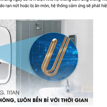
ng do rạn nứt hoặc bị ăn mòn, hệ thống cảm ứng sẽ phát hiệ