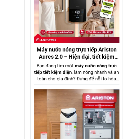
Máy nước nóng trực tiếp Ariston
Aures 2.0 – Hiện đại, tiết kiệm
điện, đáng mua nhất 2026
Bạn đang tìm một
máy nước nóng trực
tiếp tiết kiệm điện
, làm nóng nhanh và an
toàn cho gia đình? Đừng để nỗi lo hóa
đơn tiền điện khiến bạn chần chừ. Đã đến
lúc nâng cấp trải nghiệm phòng tắm với
Ariston Aures 2.0
– giải pháp tối ưu giữa
hiệu suất mạnh mẽ
và
chi phí vận hành
thấp
.