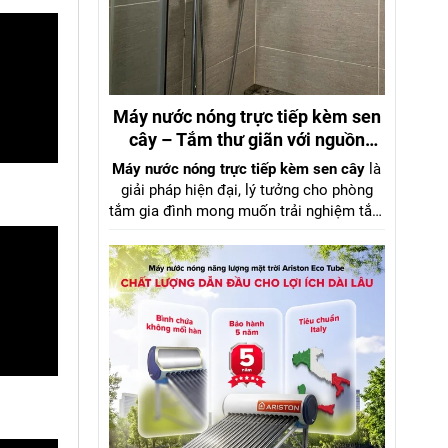
Máy nước nóng trực tiếp kèm sen
cây – Tắm thư giãn với nguồn
nước mạnh mẽ, áp lực ổn định
Máy nước nóng trực tiếp kèm sen cây
là
giải pháp hiện đại, lý tưởng cho phòng
tắm gia đình mong muốn trải nghiệm tắm
nóng như spa ngay tại nhà. Với công
nghệ làm nóng tức thì và
sen cây đồng
thau cao cấp
, sản phẩm mang lại luồng
nước mạnh, ổn định ngay cả khi áp lực
nước yếu, nhờ trang bị
bơm trợ lực tiên
tiến
.