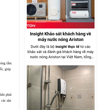
Insight Khảo sát khách hàng về
máy nước nóng Ariston
Dưới đây là bộ
insight thực tế
từ các
khảo sát và đánh giá khách hàng về máy
nước nóng Ariston tại Việt Nam, tổng
hợp từ dữ liệu khảo sát Tinh Tế Bình
hòng tắm.
Chọn 2025, báo cáo Mordor Intelligence
ỗi, giúp
2024–2029, GFK Việt Nam và review
người dùng trên diễn đàn điện máy. kèm
số liệu cụ thể từ aristonviet.com.
khi phải
 các sản