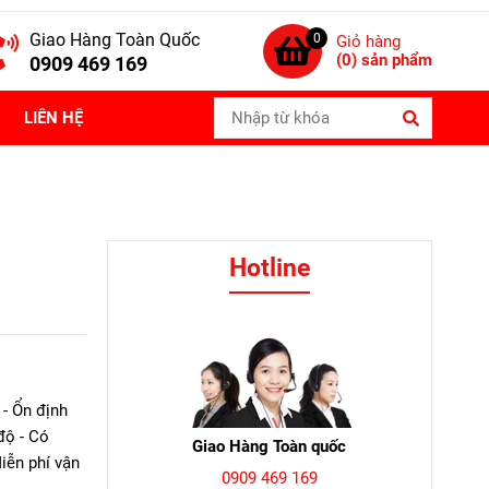
Giao Hàng Toàn Quốc
0
Giỏ hàng
(
0
) sản phẩm
0909 469 169
LIÊN HỆ
Hotline
 - Ổn định
độ - Có
Giao Hàng Toàn quốc
iễn phí vận
0909 469 169