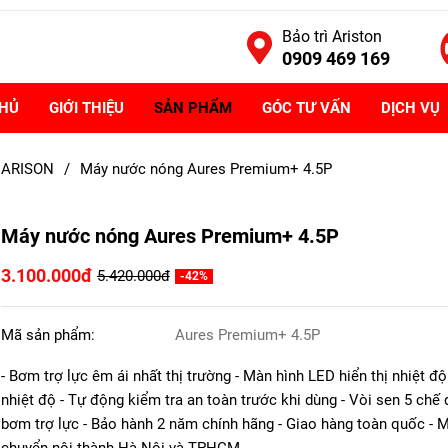
Bảo trì Ariston
0909 469 169
CHỦ
GIỚI THIỆU
SẢN PHẨM
GÓC TƯ VẤN
DỊCH VỤ
 ARISON
/
Máy nước nóng Aures Premium+ 4.5P
Máy nước nóng Aures Premium+ 4.5P
3.100.000đ
5.420.000đ
-42%
Mã sản phẩm:
Aures Premium+ 4.5P
- Bơm trợ lực êm ái nhất thị trường - Màn hình LED hiển thị nhiệt độ
nhiệt độ - Tự động kiểm tra an toàn trước khi dùng - Vòi sen 5 chế 
bơm trợ lực - Bảo hành 2 năm chính hãng - Giao hàng toàn quốc - M