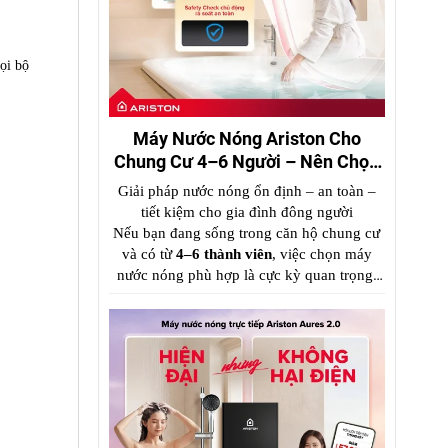
ọi bộ
Máy Nước Nóng Ariston Cho
Chung Cư 4–6 Người – Nên Chọn
Loại Nào?
Giải pháp nước nóng ổn định – an toàn –
tiết kiệm cho gia đình đông người
Nếu bạn đang sống trong căn hộ chung cư
và có từ
4–6 thành viên
, việc chọn máy
nước nóng p
hù hợp là cực kỳ quan trọng.
Một chiếc máy công suất nhỏ sẽ gây thiếu
nước nóng, trong khi chọn sai loại có thể
tốn điện và nguy hiểm.