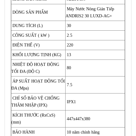
Máy Nước Nóng Gián Tiếp
DÒNG SẢN PHẨM
ANDRIS2 30 LUXD-AG+
DUNG TÍCH (L)
30
CÔNG SUẤT ( kW )
2.5
ĐIỆN THẾ (V)
220
KHỐI LƯỢNG TỊNH (KG)
13
NHIỆT ĐỘ HOẠT ĐỘNG
80
TỐI ĐA (ĐỘ C)
ÁP SUẤT HOẠT ĐỘNG TỐI
7.5
ĐA (Mpa)
CHỈ SỐ BẢO VỆ CHỐNG
IPX1
THÂM NHẬP (IPX)
KÍCH THƯỚC (RxCxS)
447x447x380
(mm)
BẢO HÀNH
10 năm chính hãng