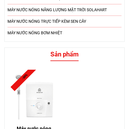
MÁY NƯỚC NÓNG NĂNG LƯỢNG MẶT TRỜI SOLAHART
MÁY NƯỚC NÓNG TRỰC TIẾP KÈM SEN CÂY
MÁY NƯỚC NÓNG BƠM NHIỆT
Sản phẩm
-30%
Máy nước nóng