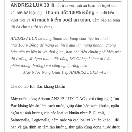
ANDRIS2 LUX 30 lít
nổi trội với tính an toàn tối tuyệt đối
Thanh đốt 100% Đồng
và thiết kế hiện đại.
cho độ bền
Vi mạch kiểm soát an toàn
vượt trội và
, đảm bảo an toàn
tối đa cho người sử dụng.
ANDRIS2 LUX
sử dụng thanh đốt bằng chất liệu tốt nhất
như
100% Đồng
để mang lại hiệu quả làm nóng nhanh, chống
bám cặn và bền bỉ với thời gian, hơn hẳn tiêu chuẩn phổ biến trên
thị trường sử dụng thanh đốt bằng INOX/thép không gỉ (sản
phẩm thông thường) với công nghệ tráng men.
Máy Nước Nóng Gián Tiếp ANDRIS2 LUXD -AG+
Chế độ tạo Ion Bạc kháng khuẩn
Máy nước nóng Ariston AN2 15 LUX-D AG+ với công nghệ Ion
Bạc kháng khuẩn làm sạch nước, giúp đảm bảo sạch khuẩn, ngăn
ngừa sự ảnh hưởng của các loại vi khuẩn như: E.C. coli,
Salmonella, Legionella, nấm mốc và các loại vi khuẩn khác... để
bạn và gia đình an tâm tận hưởng, thư giãn cùng dòng nước được