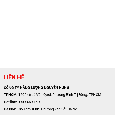
Ariston
luôn là lựa chọn hàng
dòng cao cấp
đầu nhờ sự bền bỉ, tiết kiệm
như
AN2
và
Lux
, đáp ứng đủ
và an toàn tuyệt đối.
mọi nhu cầu từ căn hộ cho
thuê đến nhà ở lâu
dài.
https://aristonviet.com/san-
pham/may-nuoc-nong-gian-
tiep-ariston/may-nuoc-nong-
gian-tiep-ariston-andris2-
15b.html
LIÊN HỆ
CÔNG TY NĂNG LƯỢNG NGUYÊN HƯNG
TPHCM:
120/ 46 Lê Văn Quới: Phường Bình Trị Đông. TPHCM
Hotline:
0909 469 169
Hà Nội:
885 Tam Trinh. Phường Yên Sở. Hà Nội.