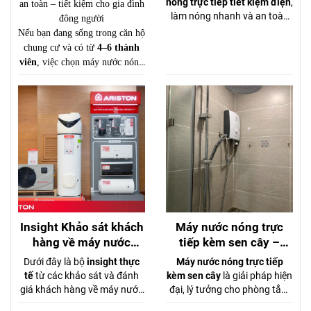
nóng trực tiếp tiết kiệm điện
,
an toàn – tiết kiệm cho gia đình
2026
làm nóng nhanh và an toàn
đông người
cho gia đình? Đừng để nỗi lo
Nếu bạn đang sống trong căn hộ
hóa đơn tiền điện khiến bạn
chung cư và có từ
4–6 thành
chần chừ. Đã đến lúc nâng
viên
, việc chọn máy nước nóng
cấp trải nghiệm phòng tắm
p
hù hợp là cực kỳ quan trọng.
với
Ariston Aures 2.0
– giải
Một chiếc máy công suất nhỏ sẽ
pháp tối ưu giữa
hiệu suất
gây thiếu nước nóng, trong khi
mạnh mẽ
và
chi phí vận hành
chọn sai loại có thể tốn điện và
thấp
.
nguy hiểm.
Insight Khảo sát khách
Máy nước nóng trực
hàng về máy nước
tiếp kèm sen cây –
nóng Ariston
Tắm thư giãn với
Dưới đây là bộ
insight thực
Máy nước nóng trực tiếp
nguồn nước mạnh mẽ,
tế
từ các khảo sát và đánh
kèm sen cây
là giải pháp hiện
áp lực ổn định
giá khách hàng về máy nước
đại, lý tưởng cho phòng tắm
nóng Ariston tại Việt Nam,
gia đình mong muốn trải