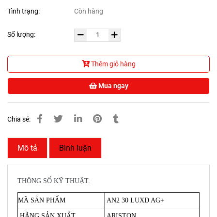
Tình trạng:
Còn hàng
Số lượng:
Thêm giỏ hàng
Mua ngay
Chia sẻ:
Mô tả
Bình luận
THÔNG SỐ KỸ THUẬT:
MÃ SẢN PHẨM
AN2 30 LUXD AG+
HÃNG SẢN XUẤT
ARISTON