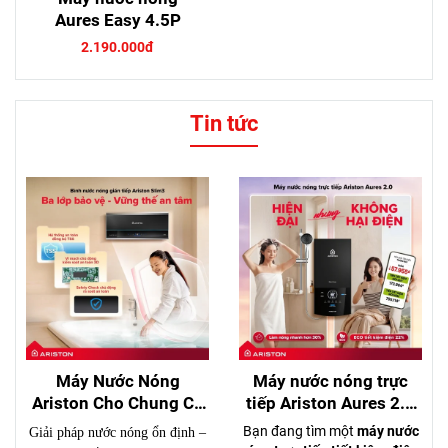
Aures Easy 4.5P
2.190.000đ
Tin tức
Máy Nước Nóng
Máy nước nóng trực
Ariston Cho Chung Cư
tiếp Ariston Aures 2.0
4–6 Người – Nên Chọn
– Hiện đại, tiết kiệm
Bạn đang tìm một
máy nước
Giải pháp nước nóng ổn định –
Loại Nào?
điện, đáng mua nhất