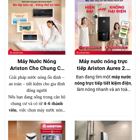
Máy Nước Nóng
Máy nước nóng trực
Ariston Cho Chung Cư
tiếp Ariston Aures 2.0
4–6 Người – Nên Chọn
– Hiện đại, tiết kiệm
Bạn đang tìm một
máy nước
Giải pháp nước nóng ổn định –
Loại Nào?
điện, đáng mua nhất
nóng trực tiếp tiết kiệm điện
,
an toàn – tiết kiệm cho gia đình
2026
làm nóng nhanh và an toàn
đông người
cho gia đình? Đừng để nỗi lo
Nếu bạn đang sống trong căn hộ
hóa đơn tiền điện khiến bạn
chung cư và có từ
4–6 thành
chần chừ. Đã đến lúc nâng
viên
, việc chọn máy nước nóng
cấp trải nghiệm phòng tắm
p
hù hợp là cực kỳ quan trọng.
với
Ariston Aures 2.0
– giải
Một chiếc máy công suất nhỏ sẽ
pháp tối ưu giữa
hiệu suất
gây thiếu nước nóng, trong khi
mạnh mẽ
và
chi phí vận hành
chọn sai loại có thể tốn điện và
thấp
.