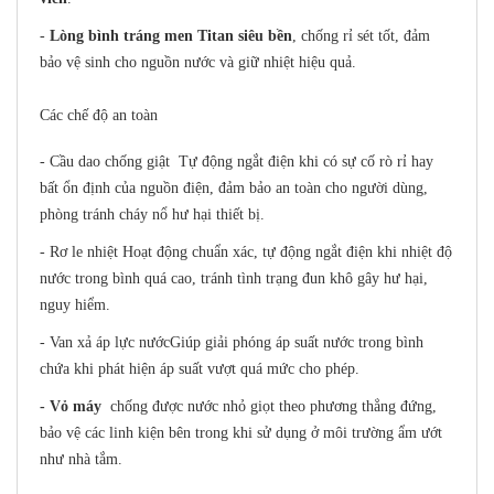
-
Lòng bình tráng men Titan siêu bền
, chống rỉ sét tốt, đảm
bảo vệ sinh cho nguồn nước và giữ nhiệt hiệu quả.
Các chế độ an toàn
- Cầu dao chống giật Tự động ngắt điện khi có sự cố rò rỉ hay
bất ổn định của nguồn điện, đảm bảo an toàn cho người dùng,
phòng tránh cháy nổ hư hại thiết bị.
- Rơ le nhiệt Hoạt động chuẩn xác, tự động ngắt điện khi nhiệt độ
nước trong bình quá cao, tránh tình trạng đun khô gây hư hại,
nguy hiểm.
- Van xả áp lực nướcGiúp giải phóng áp suất nước trong bình
chứa khi phát hiện áp suất vượt quá mức cho phép.
- Vỏ máy
chống được nước nhỏ giọt theo phương thẳng đứng,
bảo vệ các linh kiện bên trong khi sử dụng ở môi trường ẩm ướt
như nhà tắm.