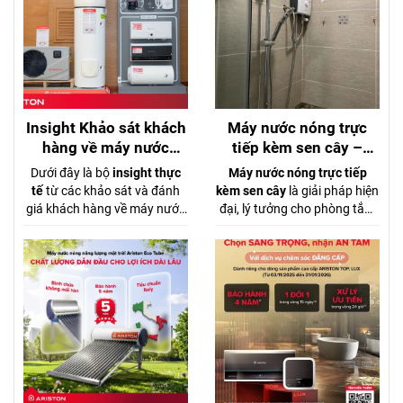
nguy hiểm.
Insight Khảo sát khách
Máy nước nóng trực
hàng về máy nước
tiếp kèm sen cây –
nóng Ariston
Tắm thư giãn với
Dưới đây là bộ
insight thực
Máy nước nóng trực tiếp
nguồn nước mạnh mẽ,
tế
từ các khảo sát và đánh
kèm sen cây
là giải pháp hiện
áp lực ổn định
giá khách hàng về máy nước
đại, lý tưởng cho phòng tắm
nóng Ariston tại Việt Nam,
gia đình mong muốn trải
tổng hợp từ dữ liệu khảo sát
nghiệm tắm nóng như spa
Tinh Tế Bình Chọn 2025, báo
ngay tại nhà. Với công nghệ
cáo Mordor Intelligence
làm nóng tức thì và
sen cây
2024–2029, GFK Việt Nam
đồng thau cao cấp
, sản
và review người dùng trên
phẩm mang lại luồng nước
diễn đàn điện máy. kèm số
mạnh, ổn định ngay cả khi áp
liệu cụ thể từ aristonviet.com.
lực nước yếu, nhờ trang
bị
bơm trợ lực tiên tiến
.