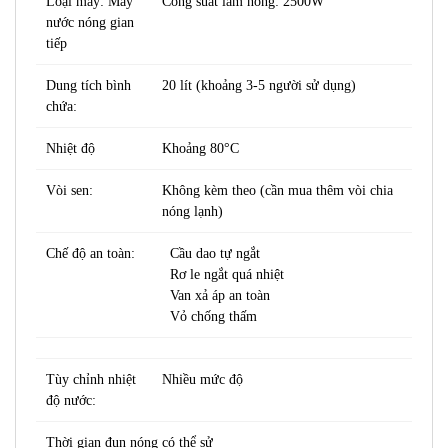
Loại máy: Máy
Công suất làm nóng: 2500W
nước nóng gian
tiếp
Dung tích bình
20 lít (khoảng 3-5 người sử dụng)
chứa:
Nhiệt độ
Khoảng 80°C
Vòi sen:
Không kèm theo (cần mua thêm vòi chia
nóng lạnh)
Chế độ an toàn:
Cầu dao tự ngắt
Rơ le ngắt quá nhiệt
Van xả áp an toàn
Vỏ chống thấm
Tùy chỉnh nhiệt
Nhiều mức độ
độ nước:
Thời gian đun nóng có thể sử