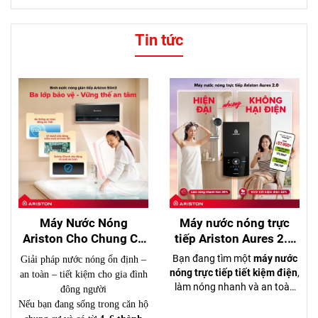
Tin tức
Máy Nước Nóng
Máy nước nóng trực
Ariston Cho Chung Cư
tiếp Ariston Aures 2.0
4–6 Người – Nên Chọn
– Hiện đại, tiết kiệm
Bạn đang tìm một
máy nước
Giải pháp nước nóng ổn định –
Loại Nào?
điện, đáng mua nhất
nóng trực tiếp tiết kiệm điện
,
an toàn – tiết kiệm cho gia đình
2026
làm nóng nhanh và an toàn
đông người
cho gia đình? Đừng để nỗi lo
Nếu bạn đang sống trong căn hộ
hóa đơn tiền điện khiến bạn