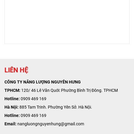
thuê đến nhà ở lâu
dài.
https://aristonviet.com/san-
pham/may-nuoc-nong-gian-
tiep-ariston/may-nuoc-nong-
gian-tiep-ariston-andris2-
15b.html
LIÊN HỆ
CÔNG TY NĂNG LƯỢNG NGUYÊN HƯNG
TPHCM:
120/ 46 Lê Văn Quới: Phường Bình Trị Đông. TPHCM
Hotline:
0909 469 169
Hà Nội:
885 Tam Trinh. Phường Yên Sở. Hà Nội.
Hotline:
0909 469 169
Email:
nangluongnguyenhung@gmail.com